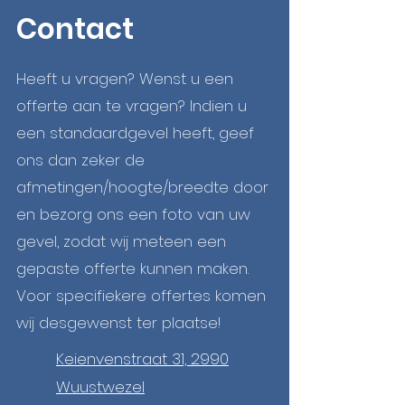
Contact
Heeft u vragen? Wenst u een
offerte aan te vragen? Indien u
een standaardgevel heeft, geef
ons dan zeker de
afmetingen/hoogte/breedte door
en bezorg ons een foto van uw
gevel, zodat wij meteen een
gepaste offerte kunnen maken.
Voor specifiekere offertes komen
wij desgewenst ter plaatse!
Keienvenstraat 31, 2990
Wuustwezel