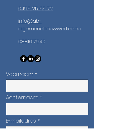
0496 25 65 72
info@ab-
algemenebouwwerken.eu
0881.017.940
Voornaam
Achternaam
E-mailadres